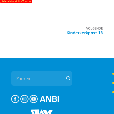
, Schoolstraat 5 te Vleuten.
VOLGENDE
. Kinderkerkpost 18
Zoeken
naar: