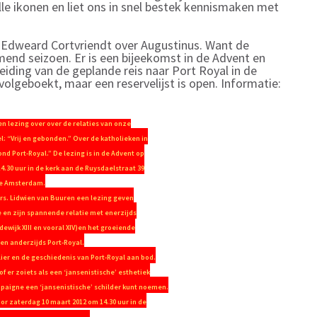
le ikonen en liet ons in snel bestek kennismaken met
t Edweard Cortvriendt over Augustinus. Want de
end seizoen. Er is een bijeekomst in de Advent en
eiding van de geplande reis naar Port Royal in de
olgeboekt, maar een reservelijst is open. Informatie:
en lezing over over de relaties van onze
el: “Vrij en gebonden.” Over de katholieken in
nd Port-Royal.” De lezing is in de Advent op
.30 uur in de kerk aan de Ruysdaelstraat 39
e Amsterdam.
Drs. Lidwien van Buuren een lezing geven
 en zijn spannende relatie met enerzijds
dewijk XIII en vooral XIV)en het groeiende
en anderzijds Port-Royal.
lier en de geschiedenis van Port-Royal aan bod.
of er zoiets als een ‘jansenistische’ esthetiek
mpaigne een ‘jansenistische’ schilder kunt noemen.
or zaterdag 10 maart 2012 om 14.30 uur in de