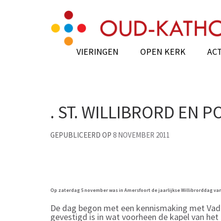
Skip
Oud-Katholieke Ker
to
content
(Press
VIERINGEN
OPEN KERK
ACT
Enter)
. ST. WILLIBRORD EN 
GEPUBLICEERD OP
8 NOVEMBER 2011
Op zaterdag 5 november was in Amersfoort de jaarlijkse Willibrorddag
van
De dag begon met een kennismaking met Vader
gevestigd is in wat voorheen de kapel van het