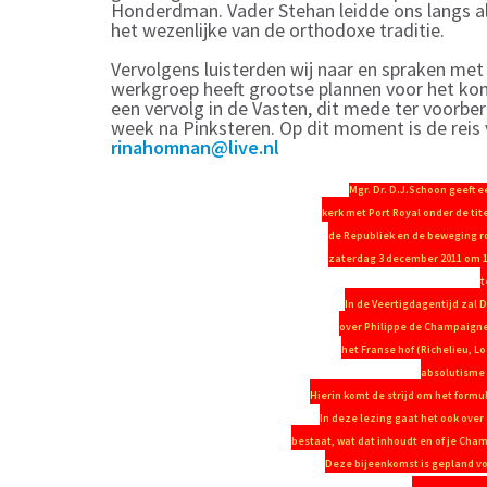
Honderdman. Vader Stehan leidde ons langs al
het wezenlijke van de orthodoxe traditie.
Vervolgens luisterden wij naar en spraken me
werkgroep heeft grootse plannen voor het kom
een vervolg in de Vasten, dit mede ter voorber
week na Pinksteren. Op dit moment is de reis v
rinahomnan@live.nl
Mgr. Dr. D.J.Schoon geeft e
kerk met Port Royal onder de tit
de Republiek en de beweging ro
zaterdag 3 december 2011 om 14
t
In de Veertigdagentijd zal 
over Philippe de Champaigne
het Franse hof (Richelieu, Lo
absolutisme 
Hierin komt de strijd om het formu
In deze lezing gaat het ook over 
bestaat, wat dat inhoudt en of je Cha
Deze bijeenkomst is gepland vo