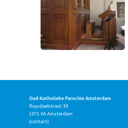
Oud-Katholieke Parochie Amsterdam
Ruysdaelstraat 39
1071 XA Amsterdam
(
contact
)