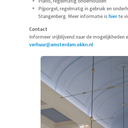
Piano, regelmatig onderhouden
Pijporgel, regelmatig in gebruik en onder
Stangenberg. Meer informatie is
hier
te v
Contact
Informeer vrijblijvend naar de mogelijkheden en
verhuur@amsterdam.okkn.nl