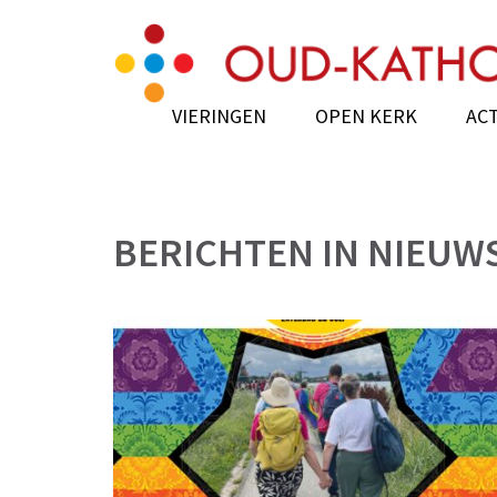
Skip
Oud-Katholieke Ker
to
content
(Press
VIERINGEN
OPEN KERK
ACT
Enter)
BERICHTEN IN
NIEUW