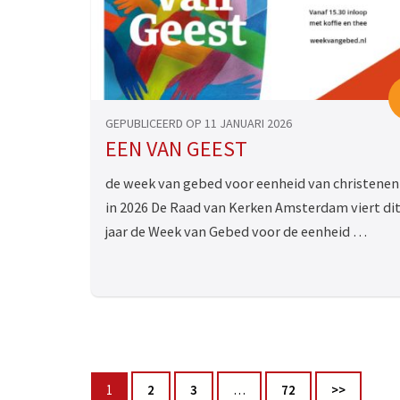
GEPUBLICEERD OP 11 JANUARI 2026
EEN VAN GEEST
de week van gebed voor eenheid van christenen
in 2026 De Raad van Kerken Amsterdam viert di
jaar de Week van Gebed voor de eenheid …
Berichten
Pagina
Pagina
Pagina
Pagina
1
2
3
…
72
>>