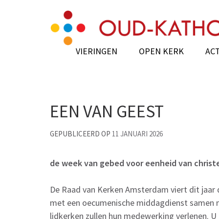
Skip
Oud-Katholieke Ker
to
content
(Press
VIERINGEN
OPEN KERK
ACT
Enter)
EEN VAN GEEST
GEPUBLICEERD OP
11 JANUARI 2026
de week van gebed voor eenheid van christ
De Raad van Kerken Amsterdam viert dit jaar
met een oecumenische middagdienst samen me
lidkerken zullen hun medewerking verlenen. U