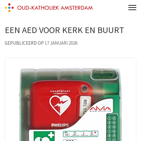
Skip
Oud-Katholieke Kerk Amsterdam
to
content
EEN AED VOOR KERK EN BUURT
(Press
Enter)
GEPUBLICEERD OP
17 JANUARI 2026