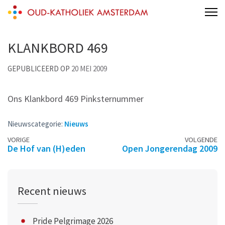
Skip
Oud-Katholieke Kerk Amsterdam
to
content
KLANKBORD 469
(Press
Enter)
GEPUBLICEERD OP
20 MEI 2009
Ons Klankbord 469 Pinksternummer
Nieuwscategorie:
Nieuws
Berichtennavigatie
VORIGE
VOLGENDE
De Hof van (H)eden
Open Jongerendag 2009
Recent nieuws
Pride Pelgrimage 2026