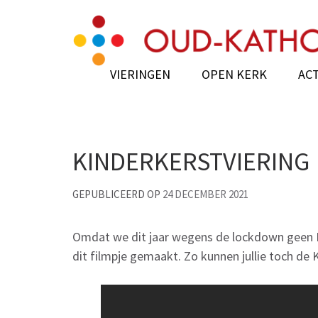
Skip
Oud-Katholieke Ker
to
content
(Press
VIERINGEN
OPEN KERK
ACT
Enter)
KINDERKERSTVIERING
GEPUBLICEERD OP
24 DECEMBER 2021
Omdat we dit jaar wegens de lockdown geen Ki
dit filmpje gemaakt. Zo kunnen jullie toch de