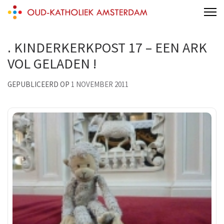
Skip
Oud-Katholieke Kerk Amsterdam
to
content
. KINDERKERKPOST 17 – EEN ARK
(Press
VOL GELADEN !
Enter)
GEPUBLICEERD OP
1 NOVEMBER 2011