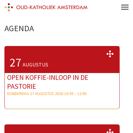
Skip
Oud-Katholieke Kerk Amsterdam
to
content
AGENDA
(Press
Enter)
>>
27
AUGUSTUS
OPEN KOFFIE-INLOOP IN DE
PASTORIE
DONDERDAG 27 AUGUSTUS 2026 10:30
–
12:00
>>